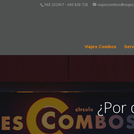
968 232907 - ⁠⁠⁠680 838 728
viajescombos@viaje
Viajes Combos
Serv
¿Por 