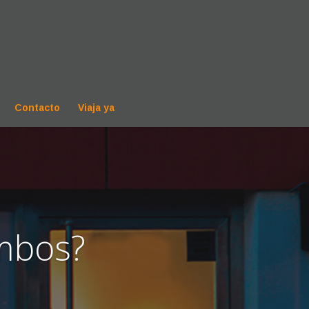
Contacto
Viaja ya
ombos?