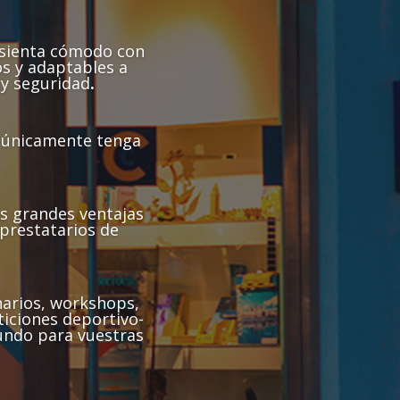
sienta cómodo con
s y adaptables a
 y seguridad
.
 únicamente tenga
s grandes ventajas
 prestatarios de
narios, workshops,
ticiones deportivo-
mundo para vuestras