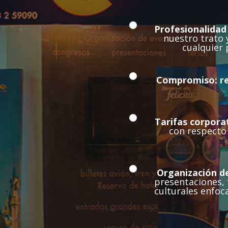
Profesionalidad
nuestro trato 
cualquier
Compromiso: re
Tarifas corporat
con respecto 
Organización d
presentaciones, 
culturales enfoc