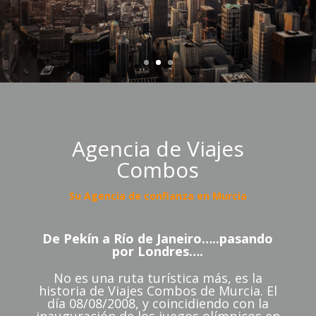
Agencia de Viajes
Combos
Su Agencia de confianza en Murcia
De Pekín a Río de Janeiro…..pasando
por Londres….
No es una ruta turística más, es la
historia de Viajes Combos de Murcia. El
día 08/08/2008, y coincidiendo con la