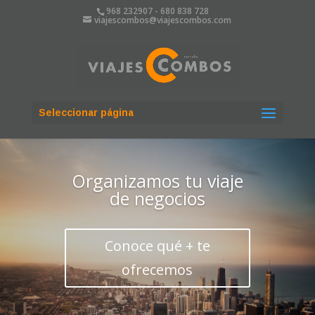
968 232907 - ⁠⁠⁠680 838 728
viajescombos@viajescombos.com
Seleccionar página
Te ayudamos a
encontrar los destinos
más recónditos
Encuéntranos